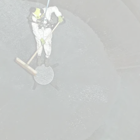
Entreprise de cordistes basée à 
difficile, Acro-Bat Alsace est 
et l’inspection d’une multitud
passant par les environnemen
s’engage à fournir des solution