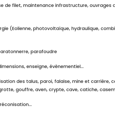
se de filet, maintenance infrastructure, ouvrages 
gie (Eolienne, photovoltaïque, hydraulique, comb
 paratonnerre, parafoudre
dimensions, enseigne, évènementiel…
sation des talus, paroi, falaise, mine et carrière, ca
 grotte, gouffre, aven, crypte, cave, catiche, casem
 préconisation…