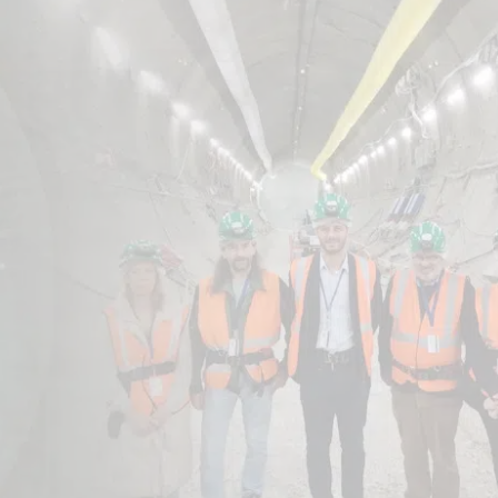
Strasbourg, en Alsace, spécialisée dans 
un acteur incontournable dans le domaine d
e de structures. Des ouvrages d’art aux in
ts urbains et les centrales de productio
s sûres et efficaces pour répondre aux b
clients.