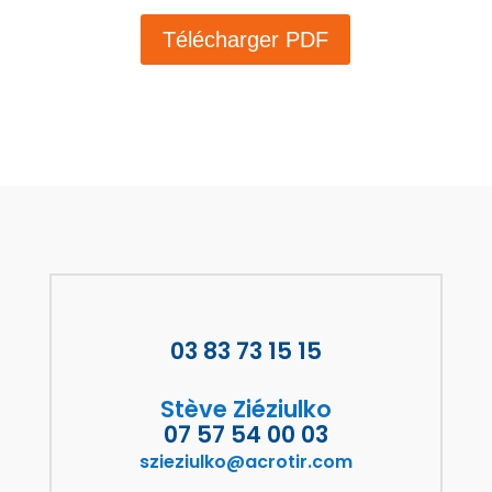
Télécharger PDF
03 83 73 15 15
Stève Ziéziulko
07 57 54 00 03
szieziulko@acrotir.com