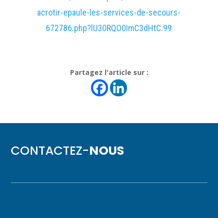
acrotir-epaule-les-services-de-secours-
672786.php?lU30RQO0ImC3dHtC.99
Partagez l'article sur :
CONTACTEZ-
NOUS