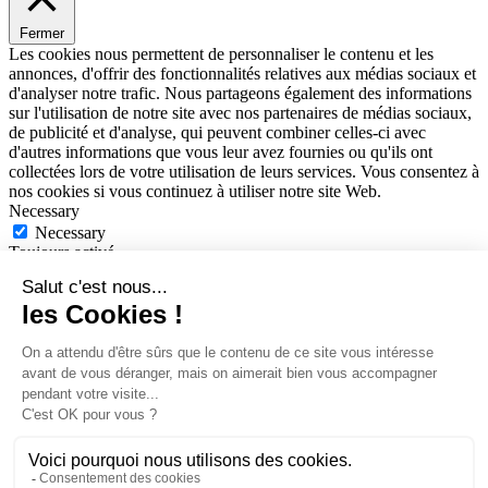
Fermer
Les cookies nous permettent de personnaliser le contenu et les
annonces, d'offrir des fonctionnalités relatives aux médias sociaux et
d'analyser notre trafic. Nous partageons également des informations
sur l'utilisation de notre site avec nos partenaires de médias sociaux,
de publicité et d'analyse, qui peuvent combiner celles-ci avec
d'autres informations que vous leur avez fournies ou qu'ils ont
collectées lors de votre utilisation de leurs services. Vous consentez à
nos cookies si vous continuez à utiliser notre site Web.
Necessary
Necessary
Toujours activé
Les cookies nécessaires contribuent à rendre un site Web utilisable
en activant des fonctions de base comme la navigation de page et
l\'accès aux zones sécurisées du site Web. Le site Web ne peut pas
fonctionner correctement sans ces cookies.
SAUVEGARDER MES CHOIX ET FERMER
Non-necessary
Non-necessary
Tous les cookies qui peuvent ne pas être particulièrement nécessaires
au fonctionnement du site Web et qui sont utilisés spécifiquement
pour collecter des données personnelles des utilisateurs via des
analyses, des publicités et d\'autres contenus intégrés sont appelés